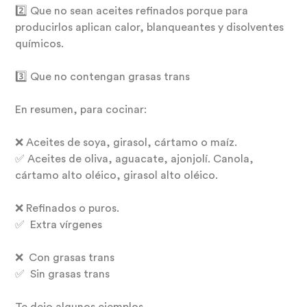
2️⃣ Que no sean aceites refinados porque para
producirlos aplican calor, blanqueantes y disolventes
químicos.
3️⃣ Que no contengan grasas trans
En resumen, para cocinar:
❌️ ️Aceites de soya, girasol, cártamo o maíz.
✅️ Aceites de oliva, aguacate, ajonjolí. Canola,
cártamo alto oléico, girasol alto oléico.
❌️ Refinados o puros.
✅️ ️ Extra vírgenes
❌️ ️ Con grasas trans
✅️ ️ Sin grasas trans
Te dejo algunos ejemplos