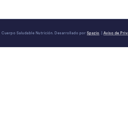
 Cuerpo Saludable Nutrición. Desarrollado por
Spazio
. |
Aviso de Pri